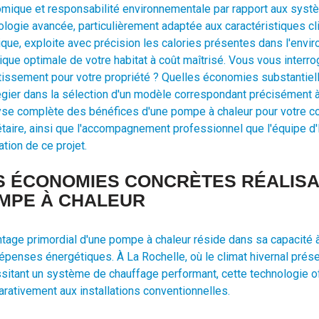
mique et responsabilité environnementale par rapport aux syst
ologie avancée, particulièrement adaptée aux caractéristiques c
tique, exploite avec précision les calories présentes dans l'en
que optimale de votre habitat à coût maîtrisé. Vous vous interrog
tissement pour votre propriété ? Quelles économies substantiell
légier dans la sélection d'un modèle correspondant précisément 
lyse complète des bénéfices d'une pompe à chaleur pour votre co
taire, ainsi que l'accompagnement professionnel que l'équipe d'
ation de ce projet.
S ÉCONOMIES CONCRÈTES RÉALISA
MPE À CHALEUR
ntage primordial d'une pompe à chaleur réside dans sa capacité à
épenses énergétiques. À La Rochelle, où le climat hivernal prése
sitant un système de chauffage performant, cette technologie o
rativement aux installations conventionnelles.