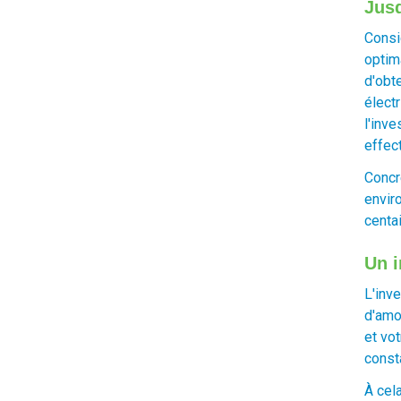
Jusq
Consi
optim
d'obt
élect
l'inv
effect
Concr
envir
centa
Un i
L'inv
d'amor
et vo
const
À cel