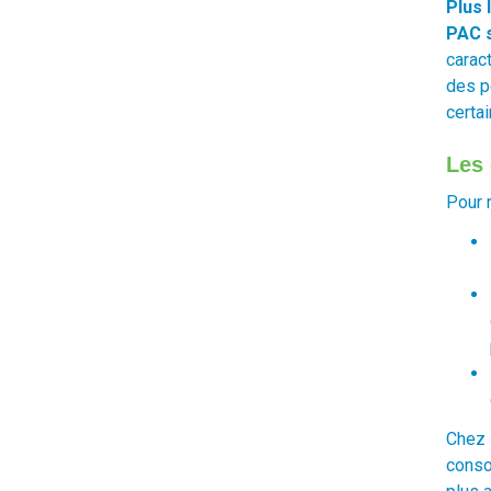
Plus 
PAC s
carac
des p
certa
Les 
Pour 
Chez 
conso