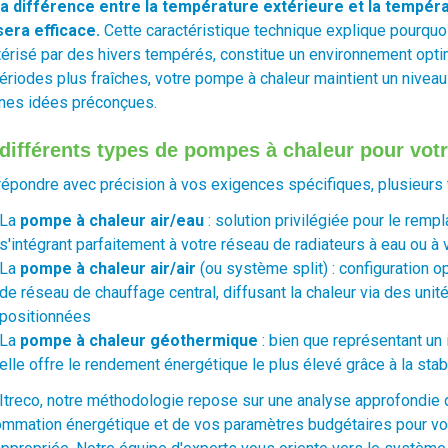
la différence entre la température extérieure et la tempéra
era efficace.
Cette caractéristique technique explique pourquoi
térisé par des hivers tempérés, constitue un environnement optim
ériodes plus fraîches, votre pompe à chaleur maintient un niveau 
ines idées préconçues.
différents types de pompes à chaleur pour vot
répondre avec précision à vos exigences spécifiques, plusieurs 
La
pompe à chaleur air/eau
: solution privilégiée pour le remp
s'intégrant parfaitement à votre réseau de radiateurs à eau ou à 
La
pompe à chaleur air/air
(ou système split) : configuration 
de réseau de chauffage central, diffusant la chaleur via des uni
positionnées
La
pompe à chaleur géothermique
: bien que représentant un 
elle offre le rendement énergétique le plus élevé grâce à la sta
Itreco, notre méthodologie repose sur une analyse approfondie d
mmation énergétique et de vos paramètres budgétaires pour vou