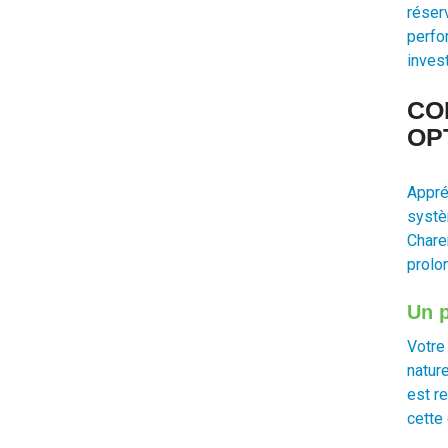
réser
perfor
inves
CO
OP
Appré
systè
Chare
prolo
Un p
Votre
natur
est re
cette 