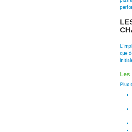
plus 
perfo
LE
CH
L'imp
que d
initial
Les 
Plusi