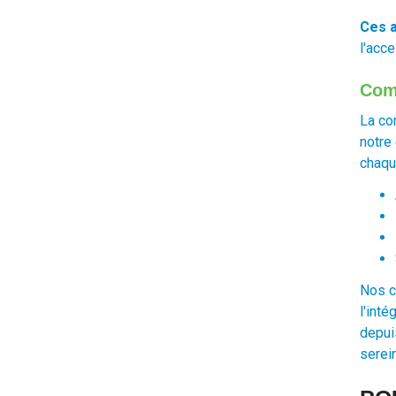
Ces a
l'acce
Com
La co
notre
chaqu
Nos c
l'int
depui
serei