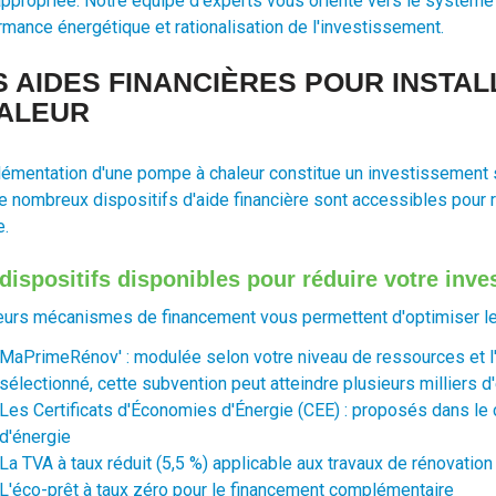
appropriée. Notre équipe d'experts vous oriente vers le système g
rmance énergétique et rationalisation de l'investissement.
S AIDES FINANCIÈRES POUR INSTA
ALEUR
lémentation d'une pompe à chaleur constitue un investissement sig
e nombreux dispositifs d'aide financière sont accessibles pour 
e.
dispositifs disponibles pour réduire votre inves
eurs mécanismes de financement vous permettent d'optimiser le c
MaPrimeRénov' : modulée selon votre niveau de ressources et l'
sélectionné, cette subvention peut atteindre plusieurs milliers d
Les Certificats d'Économies d'Énergie (CEE) : proposés dans le
d'énergie
La TVA à taux réduit (5,5 %) applicable aux travaux de rénovatio
L'éco-prêt à taux zéro pour le financement complémentaire