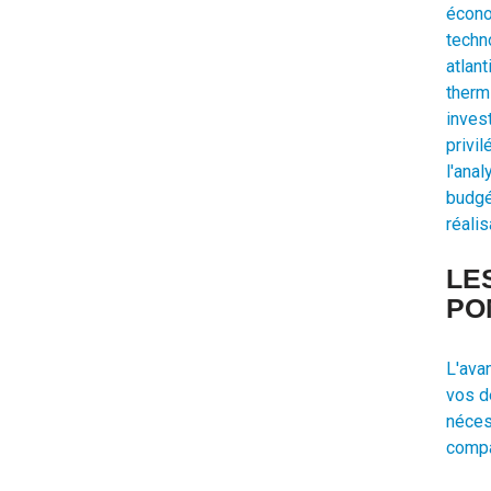
écono
techn
atlan
thermi
inves
privi
l'ana
budgé
réalis
LE
PO
L'ava
vos d
néces
compa