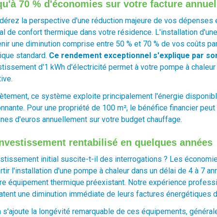
u'à 70 % d'économies sur votre facture annuel
dérez la perspective d'une réduction majeure de vos dépenses é
al de confort thermique dans votre résidence. L'installation d'un
enir une diminution comprise entre 50 % et 70 % de vos coûts pa
rique standard.
Ce rendement exceptionnel s'explique par so
estissement d'1 kWh d'électricité permet à votre pompe à chaleur 
ive.
ètement, ce système exploite principalement l'énergie disponib
onnante. Pour une propriété de 100 m², le bénéfice financier peu
ines d'euros annuellement sur votre budget chauffage.
nvestissement rentabilisé en quelques années
estissement initial suscite-t-il des interrogations ? Les écono
tir l'installation d'une pompe à chaleur dans un délai de 4 à 7 a
tre équipement thermique préexistant. Notre expérience professi
atent une diminution immédiate de leurs factures énergétiques d
a s'ajoute la longévité remarquable de ces équipements, généra